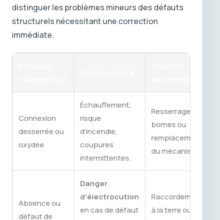
distinguer les problèmes mineurs des défauts
structurels nécessitant une correction
immédiate.
Problème
Solution
Risque Associé
Diagnostiqué
Recommandée
Échauffement,
Resserrage des
Connexion
risque
bornes ou
desserrée ou
d’incendie,
remplacement
oxydée
coupures
du mécanisme.
intermittentes.
Danger
d’électrocution
Raccordement
Absence ou
en cas de défaut
à la terre ou
défaut de