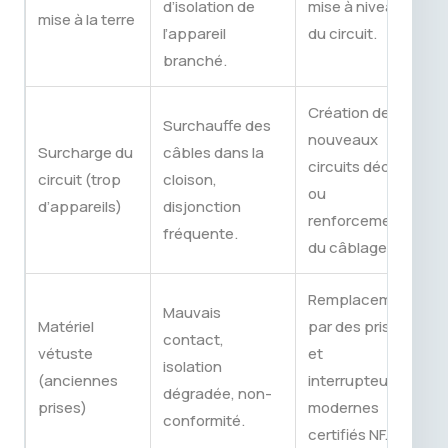
d’isolation de
mise à niveau
mise à la terre
l’appareil
du circuit.
branché.
Création de
Surchauffe des
nouveaux
Surcharge du
câbles dans la
circuits dédiés
circuit (trop
cloison,
ou
d’appareils)
disjonction
renforcement
fréquente.
du câblage.
Remplacement
Mauvais
Matériel
par des prises
contact,
vétuste
et
isolation
(anciennes
interrupteurs
dégradée, non-
prises)
modernes
conformité.
certifiés NF.