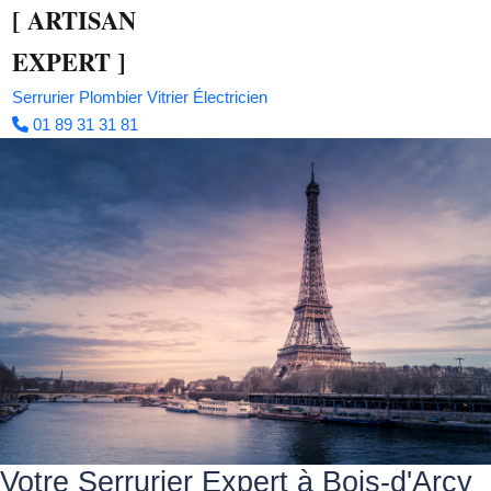
[
ARTISAN
EXPERT
]
Serrurier
Plombier
Vitrier
Électricien
01 89 31 31 81
Votre Serrurier Expert à Bois-d'Arcy