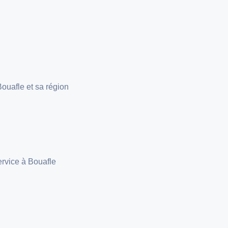
e
ouafle et sa région
ervice à Bouafle