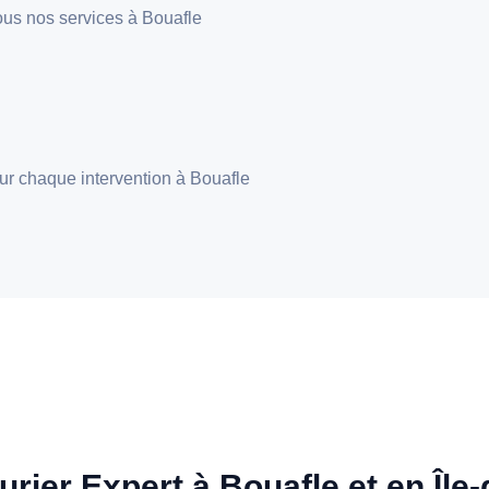
 tous nos services à Bouafle
pour chaque intervention à Bouafle
urier Expert à Bouafle et en Île