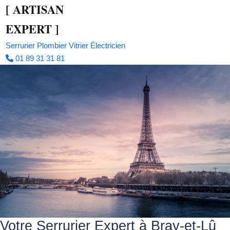
[
ARTISAN
EXPERT
]
Serrurier
Plombier
Vitrier
Électricien
01 89 31 31 81
Votre Serrurier Expert à Bray-et-Lû