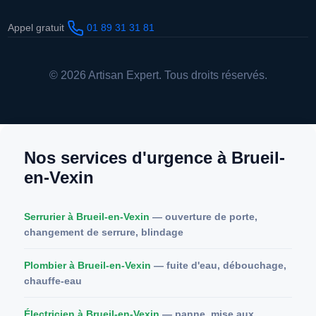
Appel gratuit
01 89 31 31 81
© 2026 Artisan Expert. Tous droits réservés.
Nos services d'urgence à Brueil-
en-Vexin
Serrurier à Brueil-en-Vexin
— ouverture de porte,
changement de serrure, blindage
Plombier à Brueil-en-Vexin
— fuite d'eau, débouchage,
chauffe-eau
Électricien à Brueil-en-Vexin
— panne, mise aux