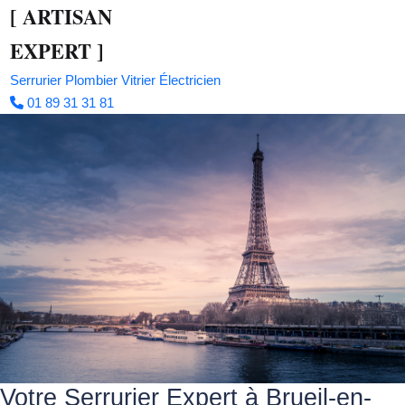
[
ARTISAN
EXPERT
]
Serrurier
Plombier
Vitrier
Électricien
01 89 31 31 81
Votre Serrurier Expert à Brueil-en-