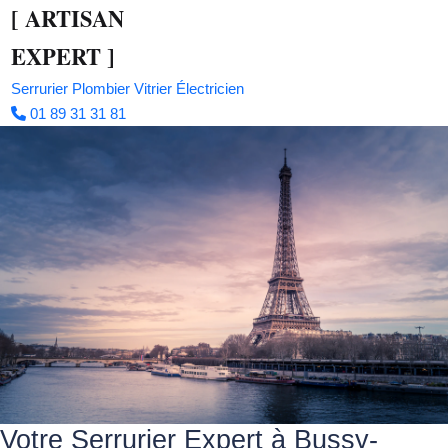
[
ARTISAN
EXPERT
]
Serrurier
Plombier
Vitrier
Électricien
01 89 31 31 81
Votre Serrurier Expert à Bussy-