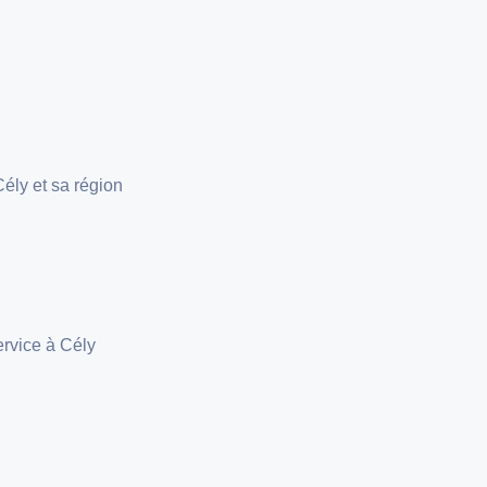
ély et sa région
ervice à Cély