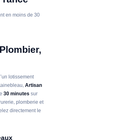
ient en moins de 30
 Plombier,
’un lotissement
tainebleau,
Artisan
de
30 minutes
sur
rurerie, plomberie et
lez directement le
eaux