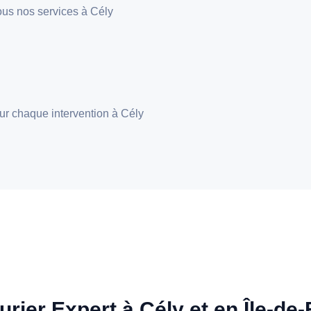
 tous nos services à Cély
pour chaque intervention à Cély
urier Expert à Cély et en Île-de