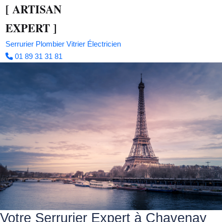
[
ARTISAN
EXPERT
]
Serrurier
Plombier
Vitrier
Électricien
01 89 31 31 81
Votre Serrurier Expert à Chavenay