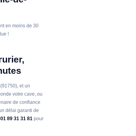
ient en moins de 30
lue !
urier,
nutes
(91750), et un
nonde votre cave, ou
enaire de confiance
un délai garanti de
u
01 89 31 31 81
pour