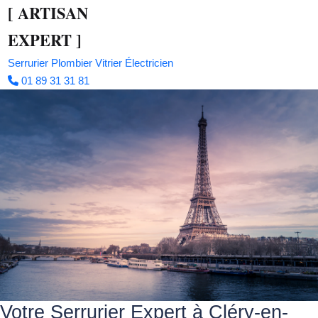
[
ARTISAN
EXPERT
]
Serrurier
Plombier
Vitrier
Électricien
01 89 31 31 81
Votre Serrurier Expert à Cléry-en-