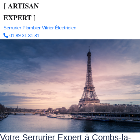
[
ARTISAN
EXPERT
]
Serrurier
Plombier
Vitrier
Électricien
01 89 31 31 81
Votre Serrurier Expert à Combs-la-