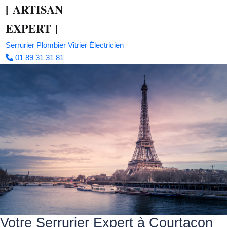
[
ARTISAN
EXPERT
]
Serrurier
Plombier
Vitrier
Électricien
01 89 31 31 81
Votre Serrurier Expert à Courtacon