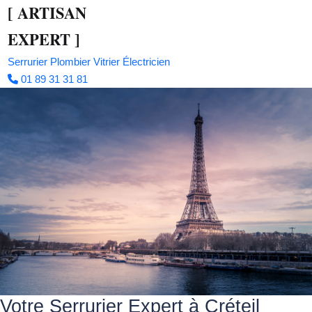
[
ARTISAN
EXPERT
]
Serrurier
Plombier
Vitrier
Électricien
01 89 31 31 81
Votre Serrurier Expert à Créteil