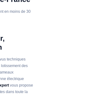
ient en moins de 30
r,
n
évus techniques
u lotissement des
 hameaux
nne électrique
xpert
vous propose
tes dans toute la