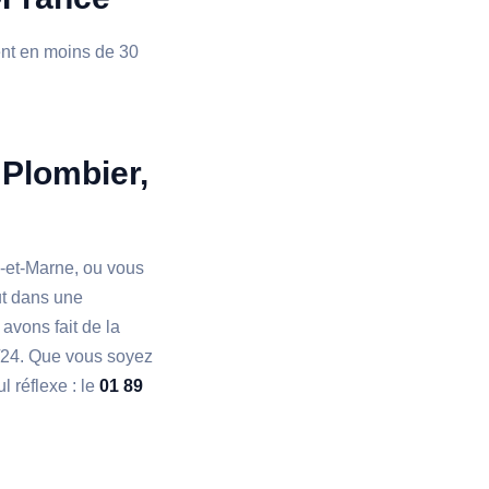
ient en moins de 30
 Plombier,
e-et-Marne, ou vous
ut dans une
 avons fait de la
4h/24. Que vous soyez
 réflexe : le
01 89