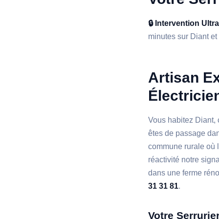
🔒 Intervention Ultr
minutes sur Diant et 
Artisan Ex
Électricie
Vous habitez Diant,
êtes de passage dan
commune rurale où l
réactivité notre sign
dans une ferme réno
31 31 81
.
Votre Serrurie