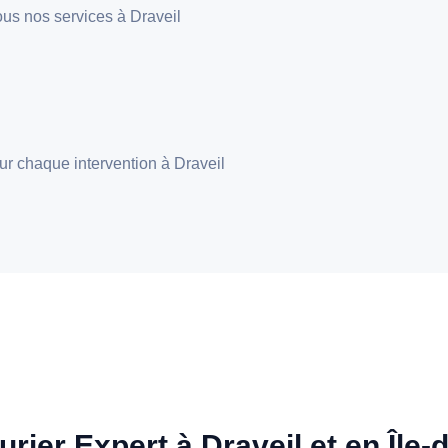
 tous nos services à Draveil
our chaque intervention à Draveil
urier Expert à Draveil et en Île