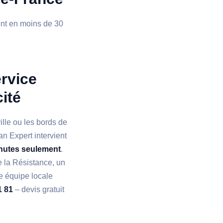
ient en moins de 30
ervice
cité
ille ou les bords de
an Expert intervient
nutes seulement
.
e la Résistance, un
re équipe locale
1 81
– devis gratuit