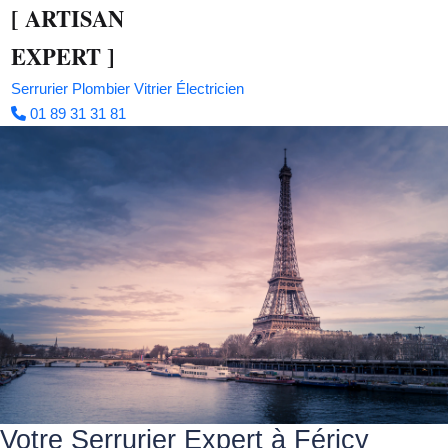
[
ARTISAN
EXPERT
]
Serrurier
Plombier
Vitrier
Électricien
01 89 31 31 81
Votre Serrurier Expert à Féricy