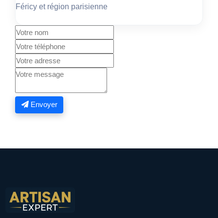
Féricy et région parisienne
Envoyer