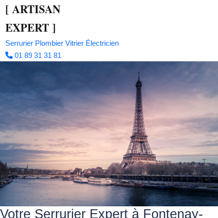
[
ARTISAN
EXPERT
]
Serrurier
Plombier
Vitrier
Électricien
01 89 31 31 81
Votre Serrurier Expert à Fontenay-