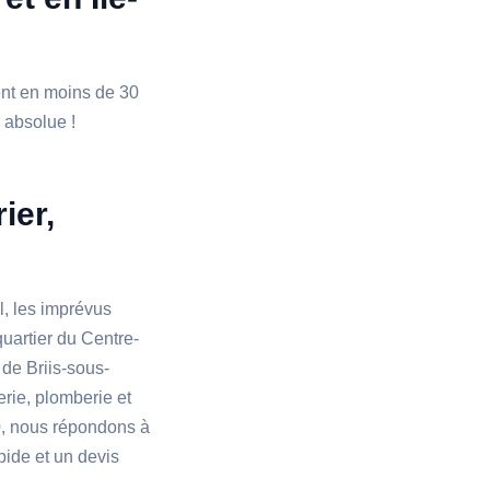
ient en moins de 30
é absolue !
ier,
, les imprévus
uartier du Centre-
 de Briis-sous-
erie, plomberie et
70, nous répondons à
ide et un devis