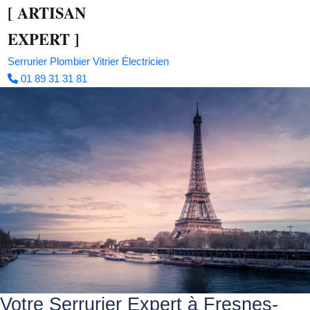
[
ARTISAN
EXPERT
]
Serrurier
Plombier
Vitrier
Électricien
01 89 31 31 81
Votre Serrurier Expert à Fresnes-