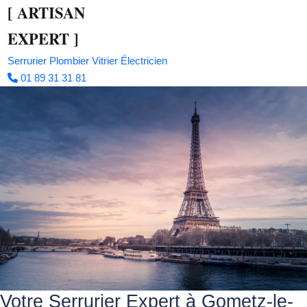
[
ARTISAN
EXPERT
]
Serrurier
Plombier
Vitrier
Électricien
01 89 31 31 81
Votre Serrurier Expert à Gometz-le-