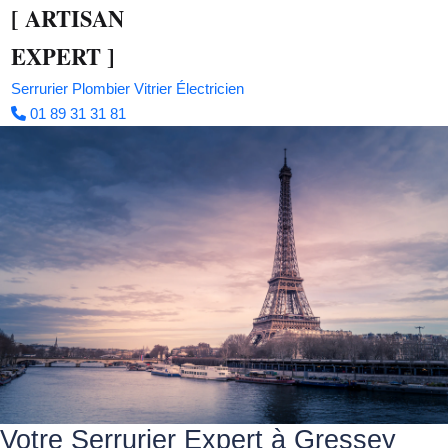
[
ARTISAN
EXPERT
]
Serrurier
Plombier
Vitrier
Électricien
01 89 31 31 81
Votre Serrurier Expert à Gressey