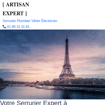
[
ARTISAN
EXPERT
]
Serrurier
Plombier
Vitrier
Électricien
01 89 31 31 81
Votre Serrurier Expert à