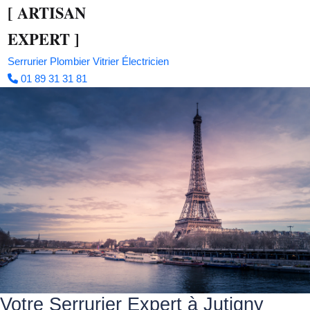
[
ARTISAN
EXPERT
]
Serrurier
Plombier
Vitrier
Électricien
01 89 31 31 81
Votre Serrurier Expert à Jutigny