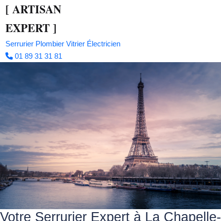
[
ARTISAN
EXPERT
]
Serrurier
Plombier
Vitrier
Électricien
01 89 31 31 81
Votre Serrurier Expert à La Chapelle-