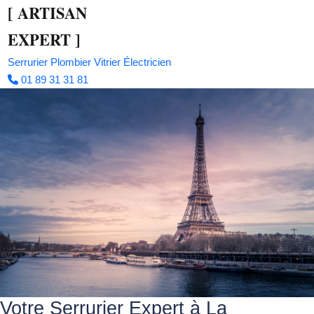
[
ARTISAN
EXPERT
]
Serrurier
Plombier
Vitrier
Électricien
01 89 31 31 81
Votre Serrurier Expert à La