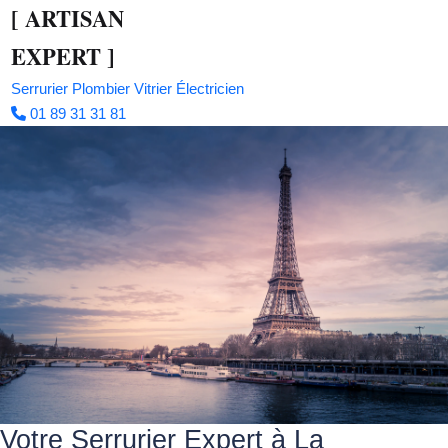
[
ARTISAN
EXPERT
]
Serrurier
Plombier
Vitrier
Électricien
01 89 31 31 81
Votre Serrurier Expert à La