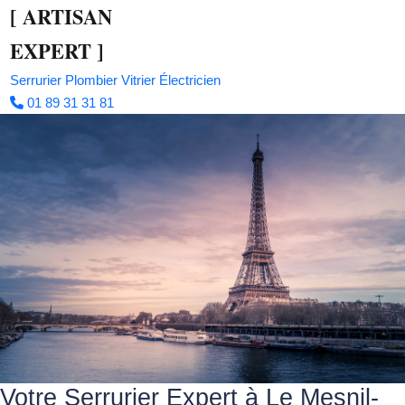
[
ARTISAN
EXPERT
]
Serrurier
Plombier
Vitrier
Électricien
01 89 31 31 81
Votre Serrurier Expert à Le Mesnil-