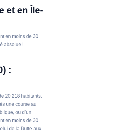
 et en Île-
ient en moins de 30
té absolue !
) :
de 20 218 habitants,
rès une course au
blique, ou d’un
ient en moins de 30
elui de la Butte-aux-