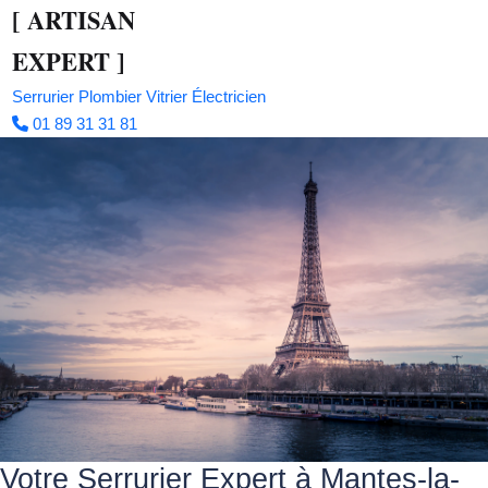
[
ARTISAN
EXPERT
]
Serrurier
Plombier
Vitrier
Électricien
01 89 31 31 81
Votre Serrurier Expert à Mantes-la-