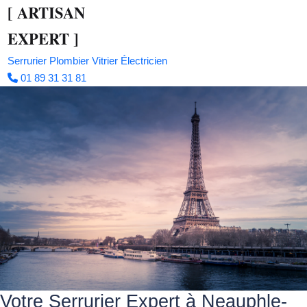
[
ARTISAN
EXPERT
]
Serrurier
Plombier
Vitrier
Électricien
01 89 31 31 81
Votre Serrurier Expert à Neauphle-