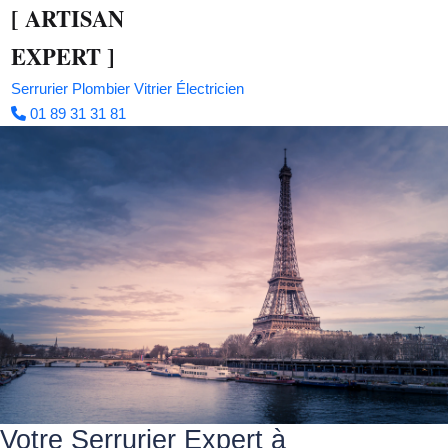
[
ARTISAN
EXPERT
]
Serrurier
Plombier
Vitrier
Électricien
01 89 31 31 81
Votre Serrurier Expert à