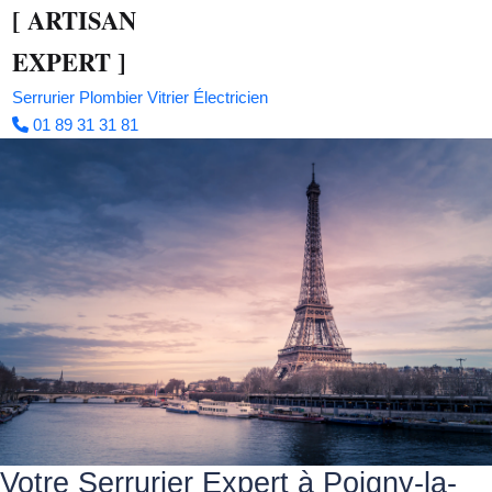
[
ARTISAN
EXPERT
]
Serrurier
Plombier
Vitrier
Électricien
01 89 31 31 81
Votre Serrurier Expert à Poigny-la-