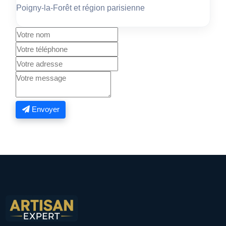
Poigny-la-Forêt et région parisienne
Envoyer