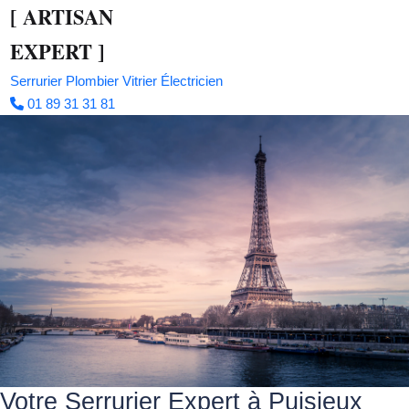
[
ARTISAN
EXPERT
]
Serrurier
Plombier
Vitrier
Électricien
01 89 31 31 81
Votre Serrurier Expert à Puisieux