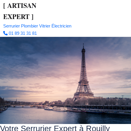
[
ARTISAN
EXPERT
]
Serrurier
Plombier
Vitrier
Électricien
01 89 31 31 81
Votre Serrurier Expert à Rouilly