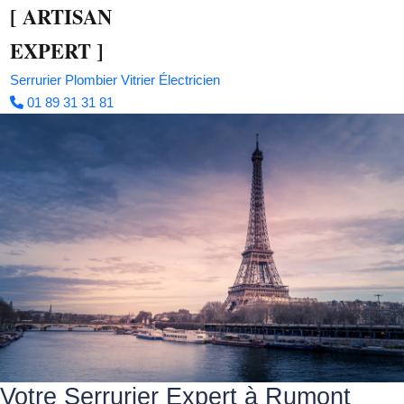
[
ARTISAN
EXPERT
]
Serrurier
Plombier
Vitrier
Électricien
01 89 31 31 81
Votre Serrurier Expert à Rumont