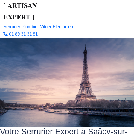
[
ARTISAN
EXPERT
]
Serrurier
Plombier
Vitrier
Électricien
01 89 31 31 81
Votre Serrurier Expert à Saâcy-sur-