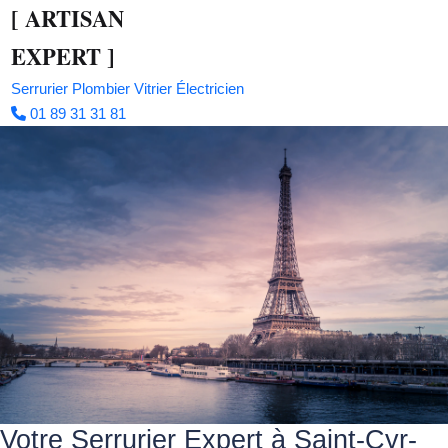
[
ARTISAN
EXPERT
]
Serrurier
Plombier
Vitrier
Électricien
01 89 31 31 81
Votre Serrurier Expert à Saint-Cyr-