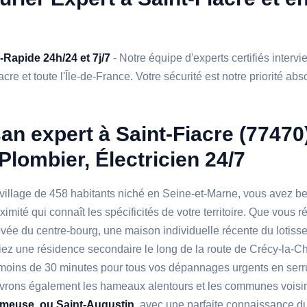
a-Rapide 24h/24 et 7j/7
- Notre équipe d'experts certifiés interv
cre et toute l'Île-de-France. Votre sécurité est notre priorité abs
san expert à Saint-Fiacre (77470
 Plombier, Électricien 24/7
t village de 458 habitants niché en Seine-et-Marne, vous avez b
imité qui connaît les spécificités de votre territoire. Que vous 
ée du centre-bourg, une maison individuelle récente du lotisse
ez une résidence secondaire le long de la route de Crécy-la-Ch
 moins de 30 minutes pour tous vos dépannages urgents en serru
ouvrons également les hameaux alentours et les communes voi
meuse, ou Saint-Augustin
, avec une parfaite connaissance d