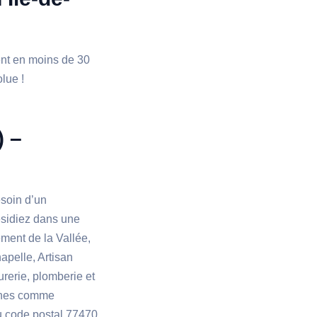
ient en moins de 30
olue !
) –
esoin d’un
résidiez dans une
ment de la Vallée,
apelle, Artisan
rerie, plomberie et
sines comme
u code postal 77470.