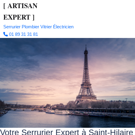
[
ARTISAN
EXPERT
]
Serrurier
Plombier
Vitrier
Électricien
01 89 31 31 81
Votre Serrurier Expert à Saint-Hilaire