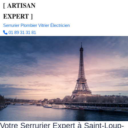
[
ARTISAN
EXPERT
]
Serrurier
Plombier
Vitrier
Électricien
01 89 31 31 81
Votre Serrurier Expert à Saint-Loup-