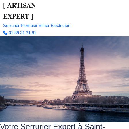
[
ARTISAN
EXPERT
]
Serrurier
Plombier
Vitrier
Électricien
01 89 31 31 81
Votre Serrurier Expert à Saint-