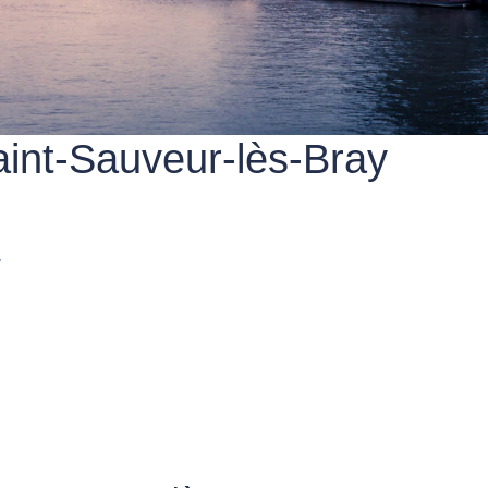
aint-Sauveur-lès-Bray
y