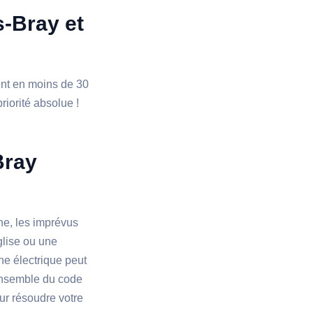
s-Bray et
ient en moins de 30
riorité absolue !
Bray
ne, les imprévus
glise ou une
ne électrique peut
l'ensemble du code
ur résoudre votre