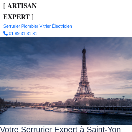
[
ARTISAN
EXPERT
]
Serrurier
Plombier
Vitrier
Électricien
01 89 31 31 81
Votre Serrurier Expert à Saint-Yon