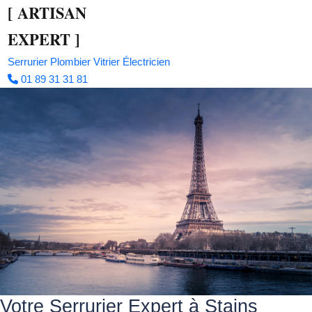
[
ARTISAN
EXPERT
]
Serrurier
Plombier
Vitrier
Électricien
01 89 31 31 81
Votre Serrurier Expert à Stains