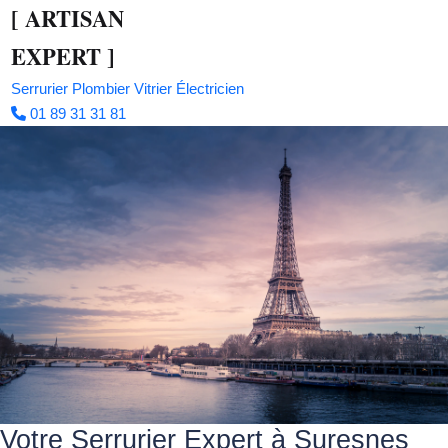
[
ARTISAN
EXPERT
]
Serrurier
Plombier
Vitrier
Électricien
01 89 31 31 81
Votre Serrurier Expert à Suresnes