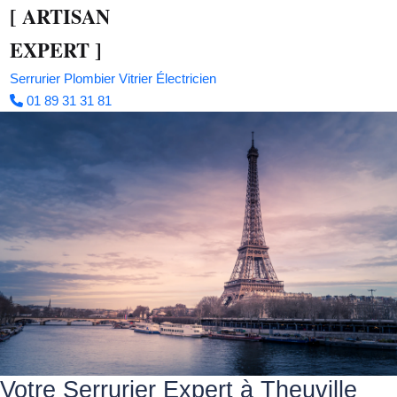
[
ARTISAN
EXPERT
]
Serrurier
Plombier
Vitrier
Électricien
01 89 31 31 81
Votre Serrurier Expert à Theuville