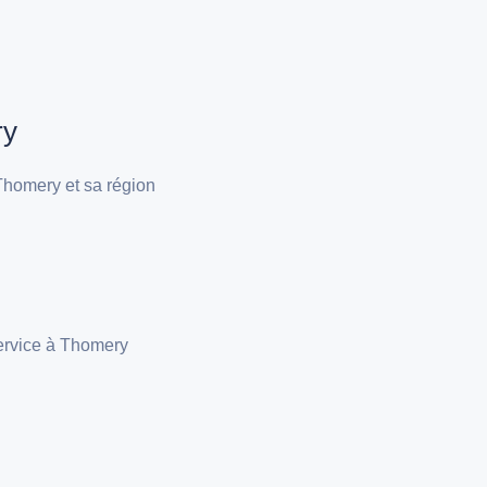
ry
Thomery et sa région
service à Thomery