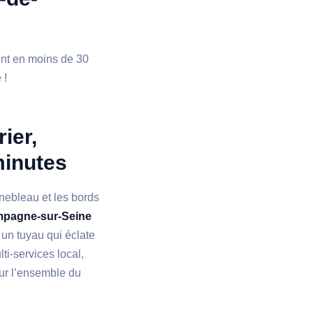
ient en moins de 30
 !
ier,
minutes
inebleau et les bords
mpagne-sur-Seine
 un tuyau qui éclate
ti-services local,
sur l’ensemble du