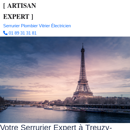
[
ARTISAN
EXPERT
]
Serrurier
Plombier
Vitrier
Électricien
01 89 31 31 81
Votre Serrurier Expert à Treuzy-