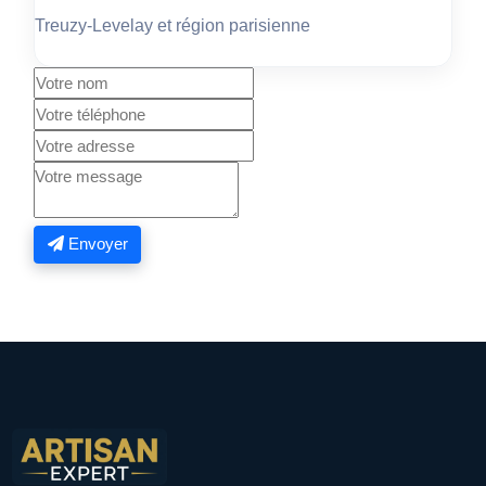
Treuzy-Levelay et région parisienne
Envoyer