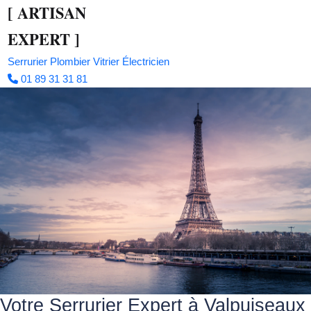
[
ARTISAN
EXPERT
]
Serrurier
Plombier
Vitrier
Électricien
01 89 31 31 81
Votre Serrurier Expert à Valpuiseaux