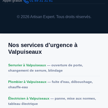
Appel gratuit
01 89 31 31 81
© 2026 Artisan Expert. Tous droits réservés.
Nos services d'urgence à
Valpuiseaux
Serrurier à Valpuiseaux
— ouverture de porte,
changement de serrure, blindage
Plombier à Valpuiseaux
— fuite d'eau, débouchage,
chauffe-eau
Électricien à Valpuiseaux
— panne, mise aux normes,
tableau électrique